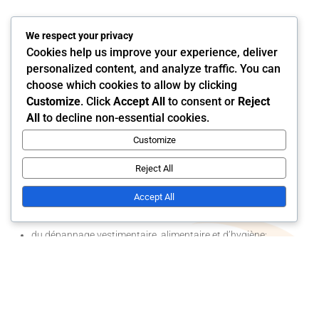
We respect your privacy
Cookies help us improve your experience, deliver
Nous offrons un lieu où toute personne ayant un besoin dans
personalized content, and analyze traffic. You can
l’immédiat peut s’y rendre et recevoir l’aide nécessaire, tout en
choose which cookies to allow by clicking
permettant l’accès à :
Customize
. Click
Accept All
to consent or
Reject
All
to decline non-essential cookies.
une adresse temporaire pour la réception du courrier des
Customize
personnes en situation d’itinérance;
Reject All
un parc informatique pour diverses démarches en donnant
Accept All
accès à internet et des ordinateurs portables;
du dépannage vestimentaire, alimentaire et d’hygiène;
une buanderie;
Différents services spécialisés de nos partenaires (service
spécialisé dans le traitement d’usage d’opioïdes, des services