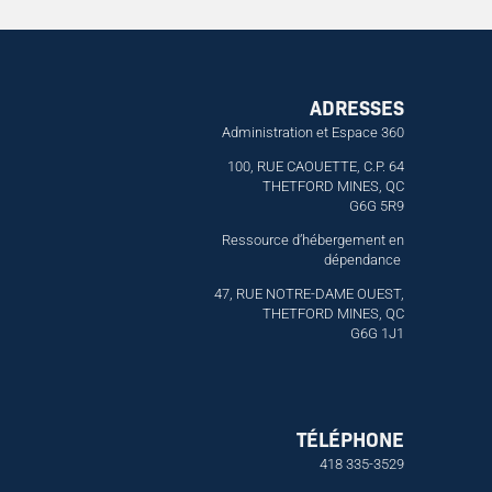
ADRESSES
Administration et Espace 360
S
100, RUE CAOUETTE, C.P. 64
THETFORD MINES, QC
G6G 5R9
Ressource d’hébergement en
dépendance
47, RUE NOTRE-DAME OUEST,
THETFORD MINES, QC
G6G 1J1
TÉLÉPHONE
418 335-3529